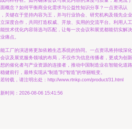
挑战同样存在。如何确保会议与展览内容的深度与质量，避免流
表面概念？如何平衡商业化需求与公益性知识分享？一点资讯认
为，关键在于坚持内容为王，并与行业协会、研究机构及领先企
建立深度合作，共同打造权威、开放、实用的交流平台。利用人
智能技术优化内容筛选与匹配，让每一次会议和展览都能切实解
产业痛点。
智能工厂的演进将更加依赖生态系统的协同。一点资讯将持续深
在会议及展览服务领域的布局，不仅作为信息传播者，更成为创
思想的催化者与产业资源的连接者，推动中国制造业在智能化道
稳健前行，最终实现从“制造”到“智造”的华丽蜕变。
若转载，请注明出处：http://www.rtnkp.com/product/31.html
新时间：2026-08-06 15:41:56