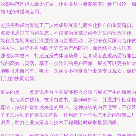
议的影响范围得以极大扩展，让更多从业者能够实时参与讨论，
速知识的传播与应用。
展览服务则成为智能工厂技术成果展示与商业化推广的重要窗口
一点资讯通过其内容生态，不仅能为展览提供全方位的预热宣传
还能在展览期间进行深度报道与直播互动，吸引潜在买家与合作
伴的关注。展览不再局限于静态的产品陈列，而是结合虚拟现实
增强现实等技术，打造沉浸式体验场景，让参观者直观感受智能
产线的高效与灵活。基于一点资讯的用户画像，展览可以更有针
性地吸引来自汽车、电子、医药等不同垂直行业的专业观众，促
跨行业的协同创新。
更重要的是，一点资讯平台本身能够整合会议与展览产生的海量
容——包括演讲视频、技术白皮书、案例研究等，并通过个性化
荐算法，持续推送给感兴趣的用户。这种持续的内容运营，不仅
长了单次活动的价值生命周期，还构建了一个动态更新的智能工
知识库，助力企业决策者与技术工程师随时获取最新洞察。