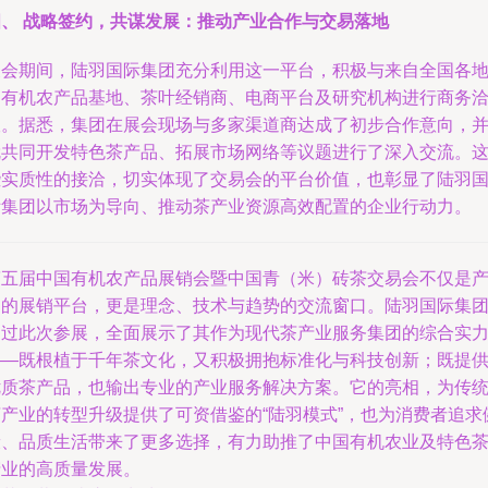
四、 战略签约，共谋发展：推动产业合作与交易落地
展会期间，陆羽国际集团充分利用这一平台，积极与来自全国各
的有机农产品基地、茶叶经销商、电商平台及研究机构进行商务
谈。据悉，集团在展会现场与多家渠道商达成了初步合作意向，
就共同开发特色茶产品、拓展市场网络等议题进行了深入交流。
些实质性的接洽，切实体现了交易会的平台价值，也彰显了陆羽
际集团以市场为导向、推动茶产业资源高效配置的企业行动力。
第五届中国有机农产品展销会暨中国青（米）砖茶交易会不仅是
品的展销平台，更是理念、技术与趋势的交流窗口。陆羽国际集
通过此次参展，全面展示了其作为现代茶产业服务集团的综合实
——既根植于千年茶文化，又积极拥抱标准化与科技创新；既提
优质茶产品，也输出专业的产业服务解决方案。它的亮相，为传
茶产业的转型升级提供了可资借鉴的“陆羽模式”，也为消费者追求
康、品质生活带来了更多选择，有力助推了中国有机农业及特色
产业的高质量发展。