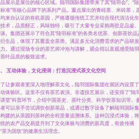
品展示是展位的核心区域。陆羽国际集团带来了其“陆羽会”、“陆
羽标准”等核心品牌下的系列产品。重点展出的青砖茶、米砖茶，
料均来自认证的有机茶园，严格遵循传统工艺并结合现代清洁化
产技术，品质醇正，风味独特，吸引了大量专业采购商驻足品鉴
洽谈。集团还展示了符合其“陆羽标准”的各类名优茶、创新茶饮品
茶衍生品，体现了其覆盖全茶类、满足多元化消费需求的产品研
实力。通过现场专业的茶艺师冲泡与讲解，观众得以直观感受陆
对茶叶品质的极致追求。
三、 互动体验，文化浸润：打造沉浸式茶文化空间
为了让参观者更深入地理解茶文化，陆羽国际集团在展区内设置
互动体验区。这里不仅有茶艺表演、非遗技艺展示，还安排了“陆
小讲堂”科普环节，介绍中国茶史、茶叶分类、科学饮茶知识等。
观者可以亲手尝试调饮创新茶品，或通过数字设备了解陆羽国际
团构建的从茶园到茶杯的全程质量追溯体系。这种沉浸式体验，
传统的农产品交易提升到了文化体验与消费的新高度，有效传播
“茶为国饮”的健康生活理念。