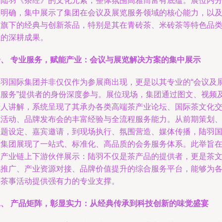
与陆羽《茶经》的文化元素，整体氛围高雅而富有底蕴。展位内
区明确，集中展示了集团在会议及展览服务领域的核心能力，以
其旗下的经典与创新茶品，特别是其在青砖茶、米砖茶等特色品
上的深耕成果。
一、 专业服务，赋能产业：会议与展览解决方案的集中展示
陆羽国际集团并非仅仅作为参展商出现，更是以其专业的“会议及
览服务”提供者的身份深度参与。展位现场，集团通过图文、视频
专人讲解，系统呈现了其承办各类高端茶产业论坛、国际茶文化
流活动、品牌发布会的丰富经验与全流程服务能力。从前期策划
主题设定、嘉宾邀请，到现场执行、氛围营造、媒体传播，陆羽
际集团展现了一站式、标准化、高品质的会务服务体系。此举旨
向产业链上下游伙伴展示：陆羽不仅是茶产品的提供者，更是茶
化推广、产业资源对接、品牌价值提升的综合服务平台，能够为
类茶事活动提供强有力的专业支撑。
二、 产品矩阵，彰显实力：从经典传承到科技创新的味觉盛宴