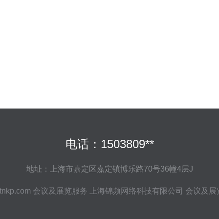
电话：1503809**
地址：上海市嘉定区嘉定镇博乐路70号36幢4层J
tnkp.com
会议及展览服务
上海锦频网络科技有限公司
会议及展